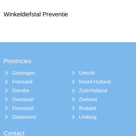
Winkeldiefstal Preventie
Provincies
Groningen
Utrecht
Friesland
Noord-Holland
Drenthe
Zuid-Holland
Overijssel
Zeeland
Flevoland
Brabant
Gelderland
Limburg
Contact