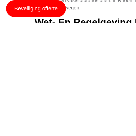
vloeistoffen en vaststofbrandstoffen. In Rhoon, 
locatie te overwegen.
Beveiliging offerte
Wet- En Regelgeving 
Het plaatsen van brandblussers in Rhoon moet s
moeten zijn. Daarnaast moeten ze regelmatig o
brandblussers moet ook voldoen aan de normen 
Strategische Plaatsi
De locatie waar een brandblusser wordt geplaats
ruimtes, moet er zorgvuldig worden nagedacht 
bereikbaar zijn voor alle gebruikers, zowel bi
worden geplaatst.
Onderhoud En Testen
Het plaatsen van brandblussers is slechts het b
In Rhoon, zoals elders, moet elke blusser jaarl