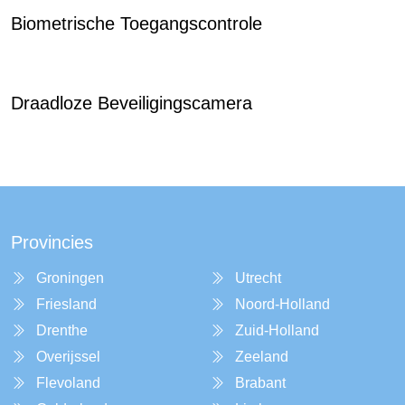
Biometrische Toegangscontrole
Draadloze Beveiligingscamera
Provincies
Groningen
Utrecht
Friesland
Noord-Holland
Drenthe
Zuid-Holland
Overijssel
Zeeland
Flevoland
Brabant